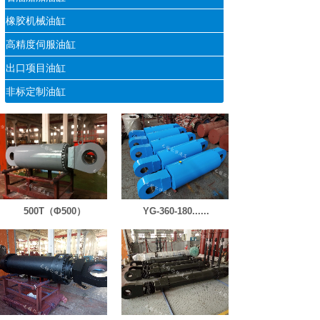
橡胶机械油缸
高精度伺服油缸
出口项目油缸
非标定制油缸
500T（Φ500）
YG-360-180......